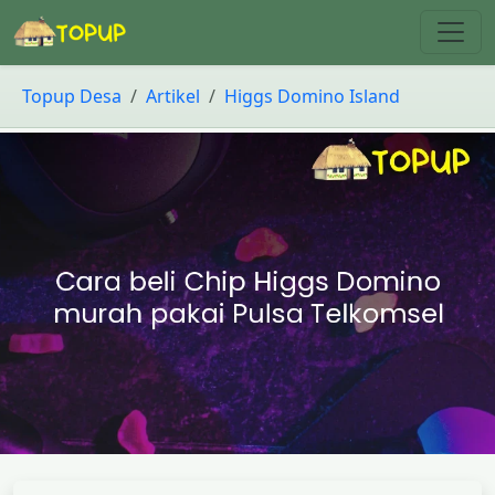
Topup Desa
Artikel
Higgs Domino Island