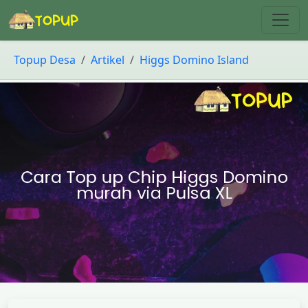
Topup Desa
Artikel
Higgs Domino Island