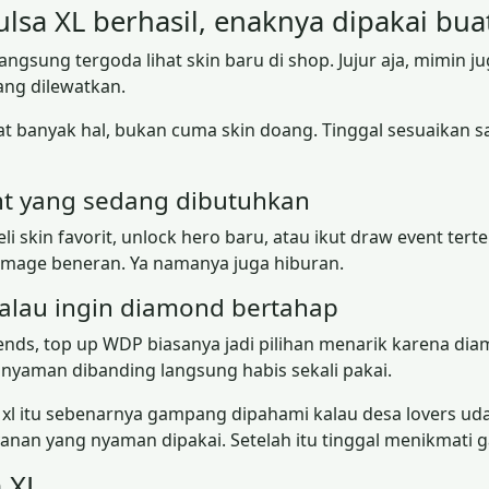
ulsa XL berhasil, enaknya dipakai bua
gsung tergoda lihat skin baru di shop. Jujur aja, mimin ju
ang dilewatkan.
at banyak hal, bukan cuma skin doang. Tinggal sesuaikan
ent yang sedang dibutuhkan
skin favorit, unlock hero baru, atau ikut draw event terte
amage beneran. Ya namanya juga hiburan.
alau ingin diamond bertahap
ends, top up WDP biasanya jadi pilihan menarik karena dia
h nyaman dibanding langsung habis sekali pakai.
a xl itu sebenarnya gampang dipahami kalau desa lovers ud
ayanan yang nyaman dipakai. Setelah itu tinggal menikmati g
 XL