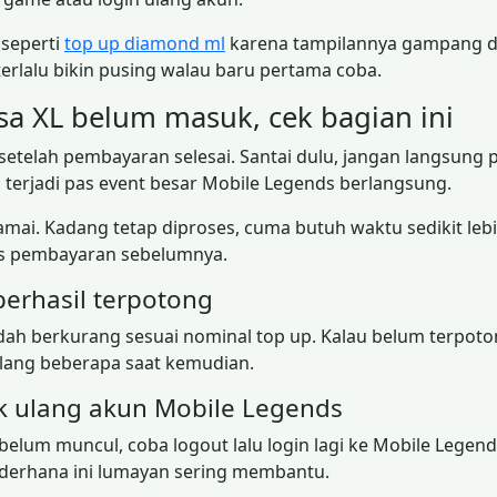
 seperti
top up diamond ml
karena tampilannya gampang di
terlalu bikin pusing walau baru pertama coba.
sa XL belum masuk, cek bagian ini
elah pembayaran selesai. Santai dulu, jangan langsung pa
g terjadi pas event besar Mobile Legends berlangsung.
amai. Kadang tetap diproses, cuma butuh waktu sedikit lebi
us pembayaran sebelumnya.
erhasil terpotong
udah berkurang sesuai nominal top up. Kalau belum terp
 ulang beberapa saat kemudian.
k ulang akun Mobile Legends
belum muncul, coba logout lalu login lagi ke Mobile Lege
ederhana ini lumayan sering membantu.