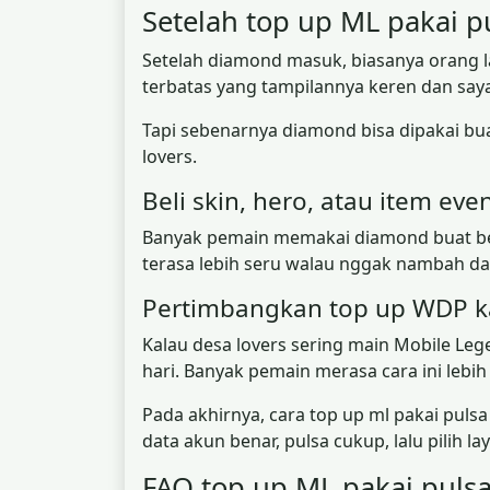
Setelah top up ML pakai p
Setelah diamond masuk, biasanya orang lan
terbatas yang tampilannya keren dan say
Tapi sebenarnya diamond bisa dipakai bu
lovers.
Beli skin, hero, atau item ev
Banyak pemain memakai diamond buat beli 
terasa lebih seru walau nggak nambah d
Pertimbangkan top up WDP k
Kalau desa lovers sering main Mobile Leg
hari. Banyak pemain merasa cara ini lebi
Pada akhirnya, cara top up ml pakai puls
data akun benar, pulsa cukup, lalu pilih l
FAQ top up ML pakai pulsa