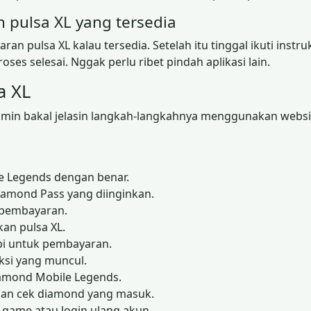
pulsa XL yang tersedia
an pulsa XL kalau tersedia. Setelah itu tinggal ikuti instr
oses selesai. Nggak perlu ribet pindah aplikasi lain.
a XL
min bakal jelasin langkah-langkahnya menggunakan websi
e Legends dengan benar.
iamond Pass yang diinginkan.
t pembayaran.
an pulsa XL.
pi untuk pembayaran.
ksi yang muncul.
amond Mobile Legends.
dan cek diamond yang masuk.
game atau login ulang akun.