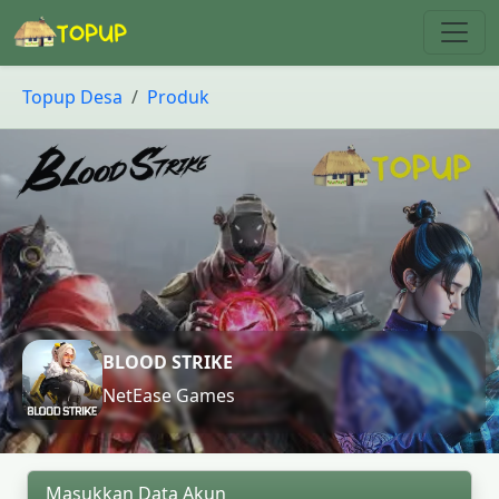
Topup Desa
Produk
BLOOD STRIKE
NetEase Games
Masukkan Data Akun