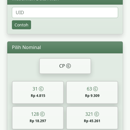
Contoh
Pilih Nominal
CP
31
63
Rp 4.815
Rp 9.309
128
321
Rp 18.297
Rp 45.261