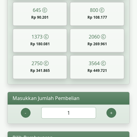
645
800
Rp 90.201
Rp 108.177
1373
2060
Rp 180.081
Rp 269.961
2750
3564
Rp 341.865
Rp 449.721
Masukkan Jumlah Pembelian
-
+