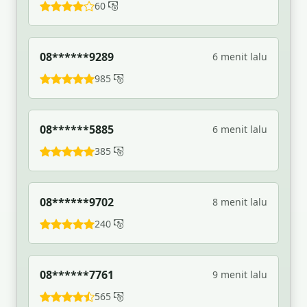
60
08******9289
6 menit lalu
985
08******5885
6 menit lalu
385
08******9702
8 menit lalu
240
08******7761
9 menit lalu
565