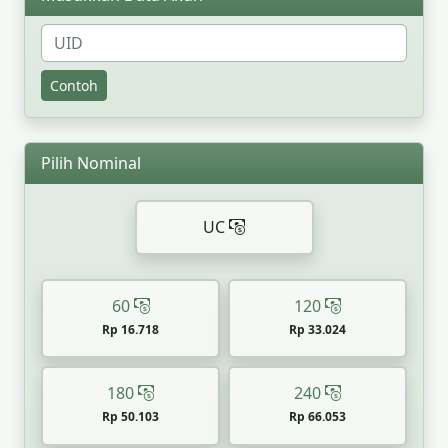
Contoh
Pilih Nominal
UC
60
120
Rp 16.718
Rp 33.024
180
240
Rp 50.103
Rp 66.053