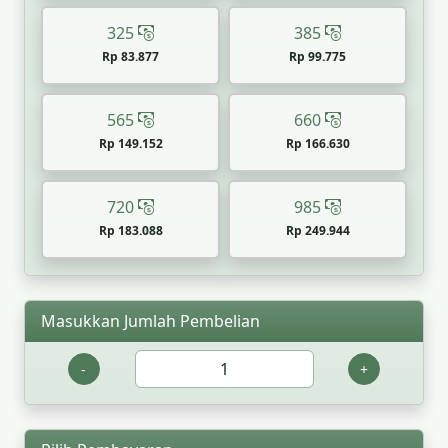
325
385
Rp 83.877
Rp 99.775
565
660
Rp 149.152
Rp 166.630
720
985
Rp 183.088
Rp 249.944
Masukkan Jumlah Pembelian
-
+